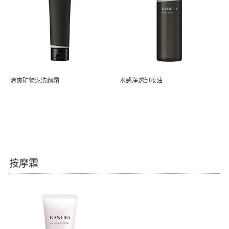
清爽矿物泥洗颜霜
水感净透卸妆油
按摩霜