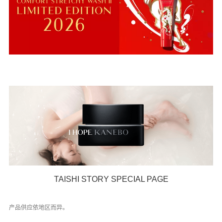
TAISHI STORY SPECIAL PAGE
产品供应依地区而异。