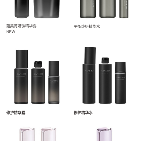
蕴美育妍微精华露
平衡焕妍精华水
NEW
修护精华露
修护精华水