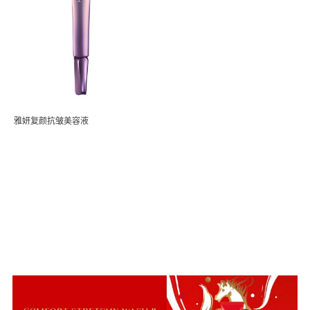
雅妍复颜抗皱美容液