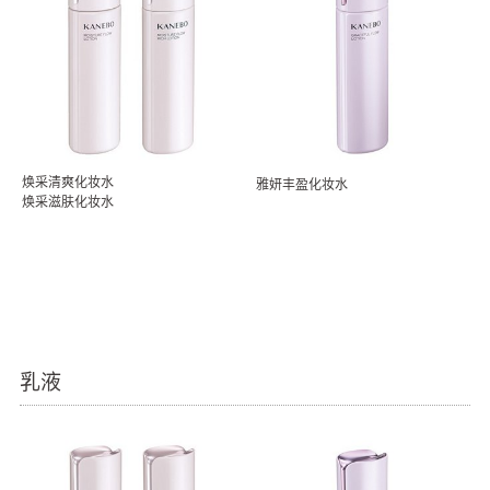
焕采清爽化妆水
雅妍丰盈化妆水
焕采滋肤化妆水
乳液