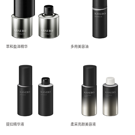
萃和盈泽精华
多用美容油
提拉精华液
柔采亮颜美容液