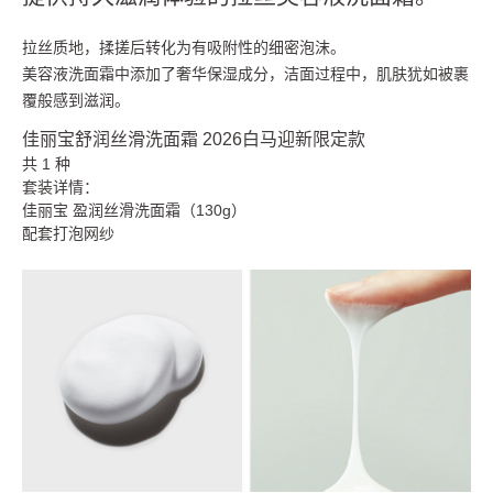
拉丝质地，揉搓后转化为有吸附性的细密泡沫。
美容液洗面霜中添加了奢华保湿成分，洁面过程中，肌肤犹如被裹
覆般感到滋润。
佳丽宝舒润丝滑洗面霜 2026白马迎新限定款
共 1 种
套装详情：
佳丽宝 盈润丝滑洗面霜（130g）
配套打泡网纱